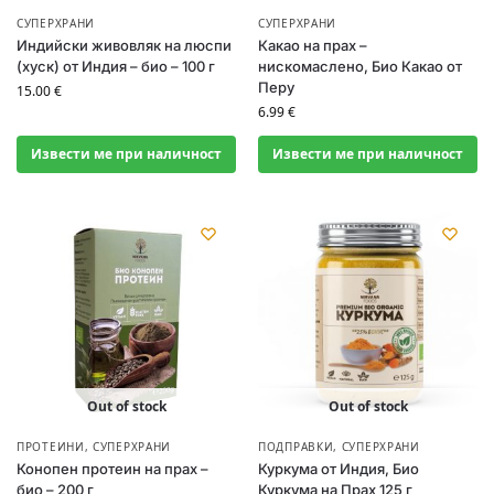
СУПЕРХРАНИ
СУПЕРХРАНИ
Индийски живовляк на люспи
Какао на прах –
(хуск) от Индия – био – 100 г
нискомаслено, Био Какао от
Перу
15.00
€
6.99
€
Извести ме при наличност
Извести ме при наличност
Out of stock
Out of stock
ПРОТЕИНИ
,
СУПЕРХРАНИ
ПОДПРАВКИ
,
СУПЕРХРАНИ
Конопен протеин на прах –
Куркума от Индия, Био
био – 200 г
Куркума на Прах 125 г