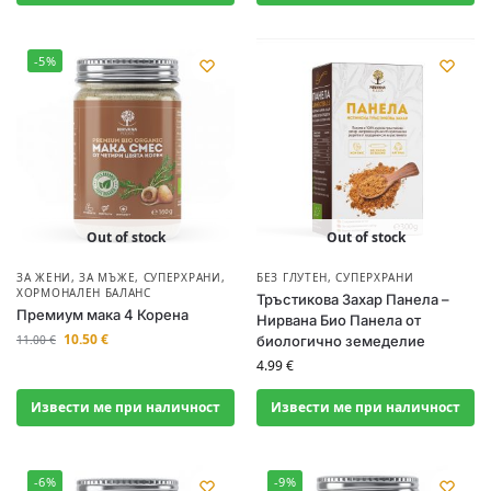
-5%
Out of stock
Out of stock
ЗА ЖЕНИ
,
ЗА МЪЖЕ
,
СУПЕРХРАНИ
,
БЕЗ ГЛУТЕН
,
СУПЕРХРАНИ
ХОРМОНАЛЕН БАЛАНС
Тръстикова Захар Панела –
Премиум мака 4 Корена
Нирвана Био Панела от
10.50
€
11.00
€
биологично земеделие
4.99
€
Извести ме при наличност
Извести ме при наличност
-6%
-9%