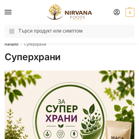
0
Търсене
Доставка до другия ден за поръчки пон-пет до 13:00 ч.
Начало
Суперхрани
/
Суперхрани