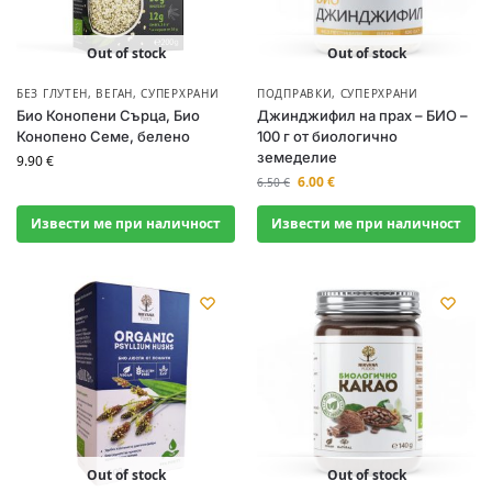
Out of stock
Out of stock
БЕЗ ГЛУТЕН
,
ВЕГАН
,
СУПЕРХРАНИ
ПОДПРАВКИ
,
СУПЕРХРАНИ
Био Конопени Сърца, Био
Джинджифил на прах – БИО –
Конопено Семе, белено
100 г от биологично
земеделие
9.90
€
6.00
€
6.50
€
Извести ме при наличност
Извести ме при наличност
Out of stock
Out of stock