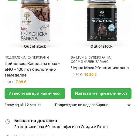
Out of stock
Out of stock
ПОДПРАВКИ
,
СУПЕРХРАНИ
ЗА МЪЖЕ
,
СУПЕРХРАНИ
,
ХОРМОНАЛЕН БАЛАНС
Цейлонска Канела на прах –
Черна Мака Желатинизирана
БИО – 100 г от биологично
10.50
€
земеделие
11.50
€
7.99
€
8.50
€
Извести ме при наличност
Извести ме при наличност
Showing all 12 results
Безплатна доставка
За поръчки над 60 лв. до офиси на Спиди и Еконт