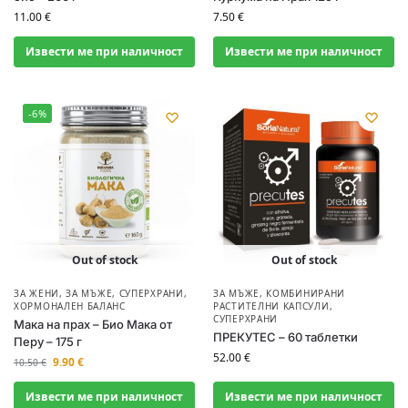
11.00
€
7.50
€
Извести ме при наличност
Извести ме при наличност
-6%
Out of stock
Out of stock
ЗА ЖЕНИ
,
ЗА МЪЖЕ
,
СУПЕРХРАНИ
,
ЗА МЪЖЕ
,
КОМБИНИРАНИ
ХОРМОНАЛЕН БАЛАНС
РАСТИТЕЛНИ КАПСУЛИ
,
СУПЕРХРАНИ
Мака на прах – Био Мака от
ПРЕКУТЕС – 60 таблетки
Перу – 175 г
52.00
€
9.90
€
10.50
€
Извести ме при наличност
Извести ме при наличност