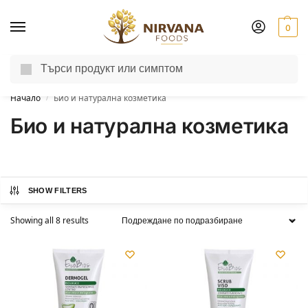
0
Търсене
Доставка до другия ден за поръчки пон-пет до 13:00 ч.
Начало
Био и натурална козметика
/
Био и натурална козметика
SHOW FILTERS
Showing all 8 results