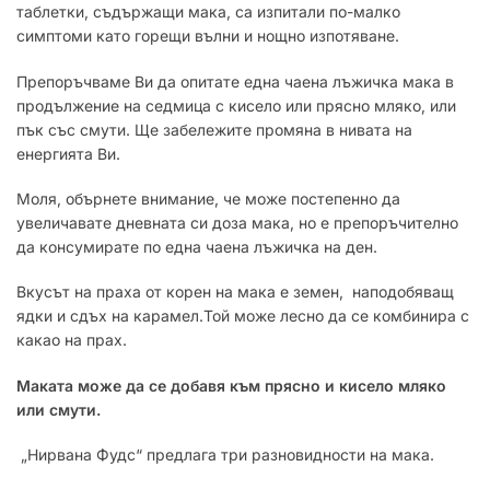
таблетки, съдържащи мака, са изпитали по-малко
симптоми като горещи вълни и нощно изпотяване.
Препоръчваме Ви да опитате една чаена лъжичка мака в
продължение на седмица с кисело или прясно мляко, или
пък със смути. Ще забележите промяна в нивата на
енергията Ви.
Моля, обърнете внимание, че може постепенно да
увеличавате дневната си доза мака, но е препоръчително
да консумирате по една чаена лъжичка на ден.
Вкусът на праха от корен на мака е земен, наподобяващ
ядки и сдъх на карамел.Той може лесно да се комбинира с
какао на прах.
Маката може да се добавя към прясно и кисело мляко
или смути.
„Нирвана Фудс“ предлага три разновидности на мака.