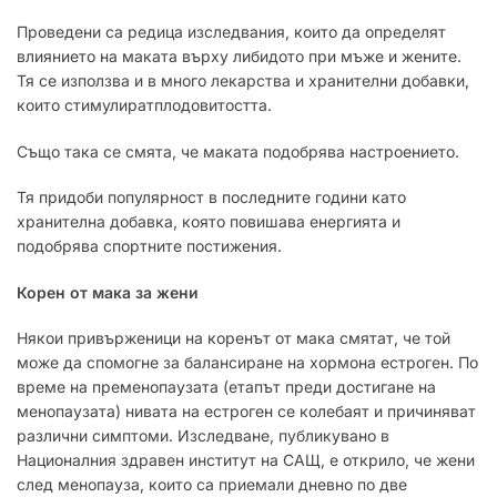
Проведени са редица изследвания, които да определят
влиянието на маката върху либидото при мъже и жените.
Тя се използва и в много лекарства и хранителни добавки,
които стимулиратплодовитостта.
Също така се смята, че маката подобрява настроението.
Тя придоби популярност в последните години като
хранителна добавка, която повишава енергията и
подобрява спортните постижения.
Корен от мака за жени
Някои привърженици на коренът от мака смятат, че той
може да спомогне за балансиране на хормона естроген. По
време на пременопаузата (етапът преди достигане на
менопаузата) нивата на естроген се колебаят и причиняват
различни симптоми. Изследване, публикувано в
Националния здравен институт на САЩ, е открило, че жени
след менопауза, които са приемали дневно по две