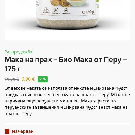
Разпродажба!
Мака на прах – Био Мака от Перу –
175 г
9.90
€
10.50
€
-6%
От векове маката се използва от инките и „Нирвана Фудс“
предлага висококачествена мака на прах от Перу. Маката е
наричана още перуански жен-шен. Маката расте по
перуанските възвишения и „Нирвана Фудс“ внася мака на
прах от Перу.
Изчерпан