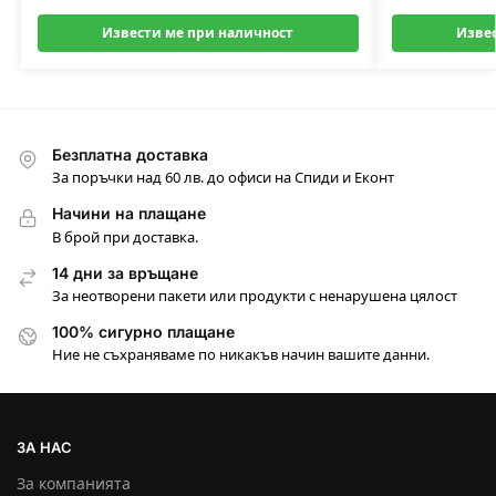
Извести ме при наличност
Изве
Безплатна доставка
За поръчки над 60 лв. до офиси на Спиди и Еконт
Начини на плащане
В брой при доставка.
14 дни за връщане
За неотворени пакети или продукти с ненарушена цялост
100% сигурно плащане
Ние не съхраняваме по никакъв начин вашите данни.
ЗА НАС
За компанията