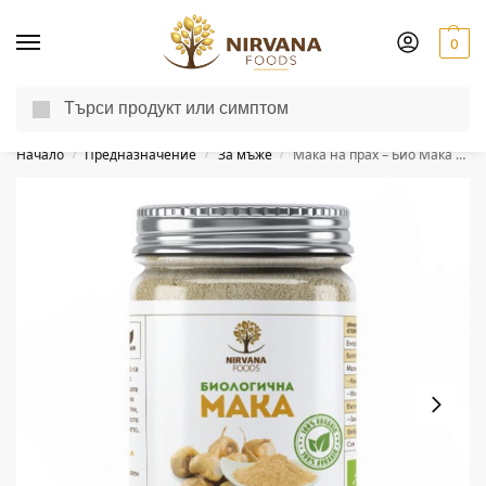
0
Търсене
Доставка до другия ден за поръчки пон-пет до 13:00 ч.
Начало
Предназначение
За мъже
Мака на прах – Био Мака от Перу – 175 г
/
/
/