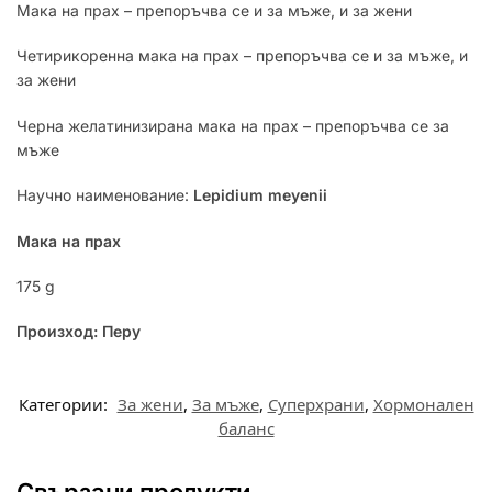
Мака на прах – препоръчва се и за мъже, и за жени
Четирикоренна мака на прах – препоръчва се и за мъже, и
за жени
Черна желатинизирана мака на прах – препоръчва се за
мъже
Научно наименование:
Lepidium meyenii
Мака на прах
175 g
Произход: Перу
Категории:
За жени
,
За мъже
,
Суперхрани
,
Хормонален
баланс
Свързани продукти