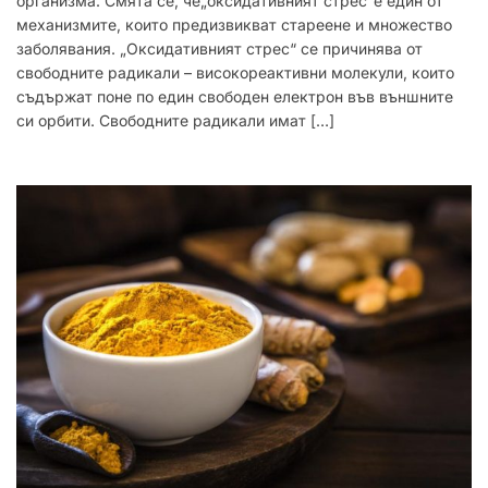
организма. Смята се, че„оксидативният стрес“е един от
механизмите, които предизвикват стареене и множество
заболявания. „Оксидативният стрес“ се причинява от
свободните радикали – високореактивни молекули, които
съдържат поне по един свободен електрон във външните
си орбити. Свободните радикали имат […]