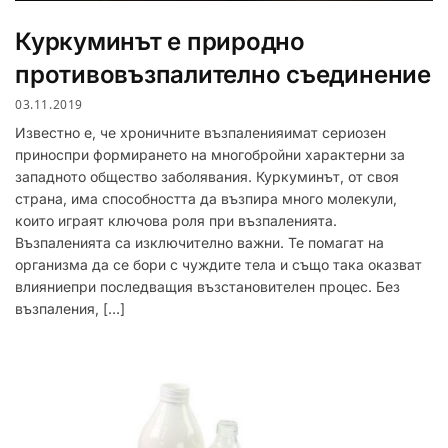
Куркуминът е природно
противовъзпалително съединение
03.11.2019
Известно е, че хроничните възпаленияимат сериозен
приноспри формирането на многобройни характерни за
западното общество заболявания. Куркуминът, от своя
страна, има способността да възпира много молекули,
които играят ключова роля при възпаленията.
Възпаленията са изключително важни. Те помагат на
организма да се бори с чуждите тела и също така оказват
влияниепри последващия възстановителен процес. Без
възпаления, […]