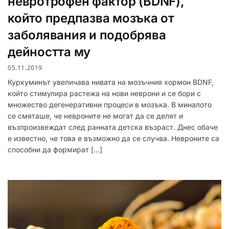
невротрофен фактор (BDNF),
който предпазва мозъка от
заболявания и подобрява
дейността му
05.11.2019
Куркуминът увеличава нивата на мозъчния хормон BDNF,
който стимулира растежа на нови неврони и се бори с
множество дегенеративни процеси в мозъка. В миналото
се смяташе, че невроните не могат да се делят и
възпроизвеждат след ранната детска възраст. Днес обаче
е известно, че това е възможно да се случва. Невроните са
способни да формират […]