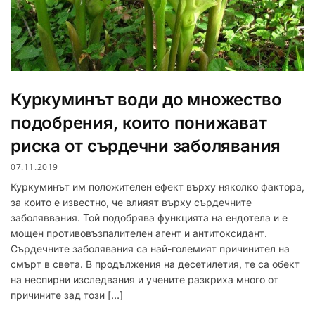
Куркуминът води до множество
подобрения, които понижават
риска от сърдечни заболявания
07.11.2019
Куркуминът им положителен ефект върху няколко фактора,
за които е известно, че влияят върху сърдечните
заболяввания. Той подобрява функцията на ендотела и е
мощен противовъзпалителен агент и антитоксидант.
Сърдечните заболявания са най-големият причинител на
смърт в света. В продължения на десетилетия, те са обект
на неспирни изследвания и учените разкриха много от
причините зад този […]