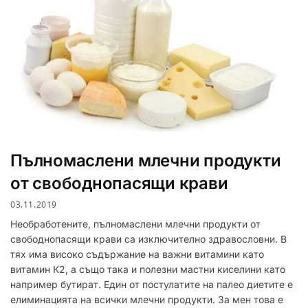
Пълномаслени млечни продукти
от свободнопасящи крави
03.11.2019
Необработените, пълномаслени млечни продукти от
свободнопасящи крави са изключително здравословни. В
тях има високо съдържание на важни витамини като
витамин К2, а също така и полезни мастни киселини като
например бутират. Един от постулатите на палео диетите е
елиминацията на всички млечни продукти. За мен това е