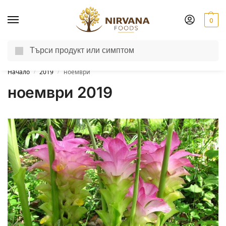
0
Търсене
Доставка до другия ден за поръчки пон-пет до 13:00 ч.
Начало
2019
ноември
/
/
ноември 2019