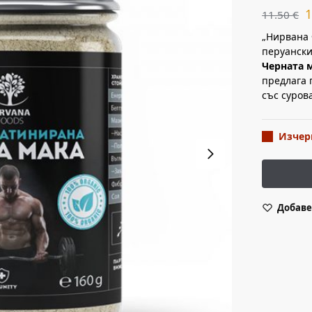
11.50
€
„Нирвана 
перуански
Черната 
предлага 
със суров
Изчер
Добаве