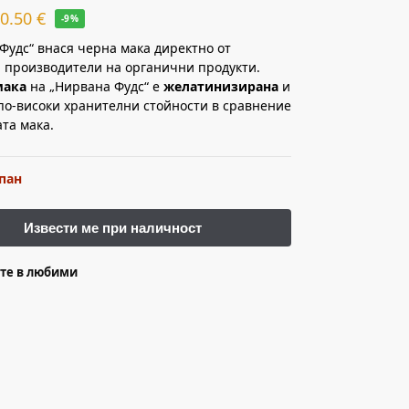
10.50
€
-9%
Фудс“ внася черна мака директно от
 производители на органични продукти.
мака
на „Нирвана Фудс“ е
желатинизирана
и
по-високи хранителни стойности в сравнение
ата мака.
пан
те в любими