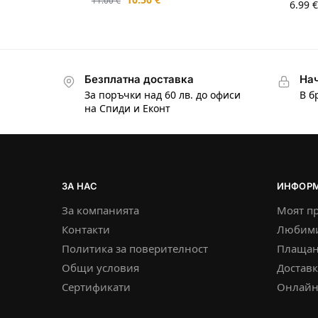
6.99
€
Безплатна доставка
Нач
За поръчки над 60 лв. до офиси
В б
на Спиди и Еконт
ЗА НАС
ИНФОР
За компанията
Моят п
Контакти
Любим
Политика за поверителност
Плащан
Общи условия
Достав
Сертификати
Онлайн