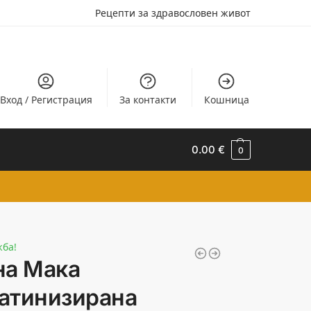
Рецепти за здравословен живот
Вход / Регистрация
За контакти
Кошница
0.00
€
0
жба!
на Мака
атинизирана