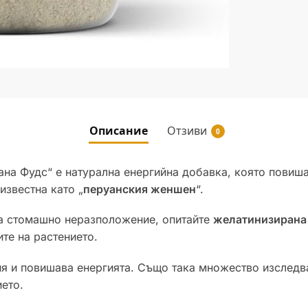
Описание
Отзиви
0
на Фудс“ е натурална енергийна добавка, която повиша
известна като „
перуанския женшен
“.
ва стомашно неразположение, опитайте
желатинизирана
те на растението.
я и повишава енергията. Също така множество изследва
ието.