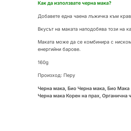
Как да използвате черна мака?
Добавете една чаена лъжичка към краве
Вкусът на маката наподобява този на к
Маката може да се комбинира с нискома
енергийни барове.
160g
Произход: Перу
Черна мака, Био Черна мака, Био Мака 
Черна мака Корен на прах, Органична 