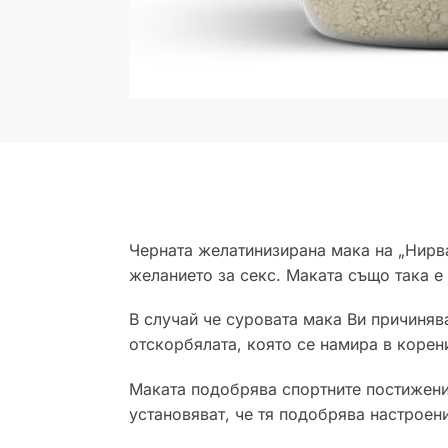
Черната желатинизирана мака на „Нирва
желанието за секс. Маката също така е 
В случай че суровата мака Ви причиня
отскорбялата, която се намира в корени
Маката подобрява спортните постижени
установяват, че тя подобрява настроен