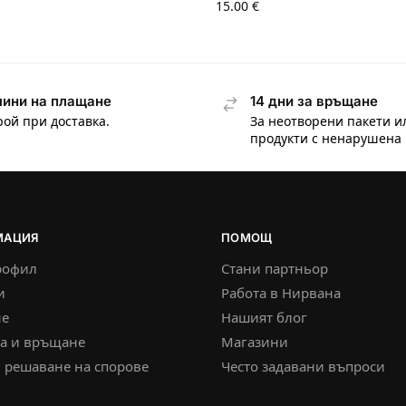
15.00
€
ини на плащане
14 дни за връщане
рой при доставка.
За неотворени пакети и
продукти с ненарушена 
МАЦИЯ
ПОМОЩ
рофил
Стани партньор
и
Работа в Нирвана
е
Нашият блог
ка и връщане
Магазини
 решаване на спорове
Често задавани въпроси