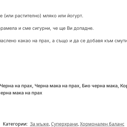
 (или растително) мляко или йогурт.
арамела и сме сигурни, че ще Ви допадне.
слено какао на прах, а също и да се добавя към смутит
Черна на прах, Черна мака на прах, Био черна мака, Ко
черна мака на прах
Категории:
За мъже
,
Суперхрани
,
Хормонален баланс