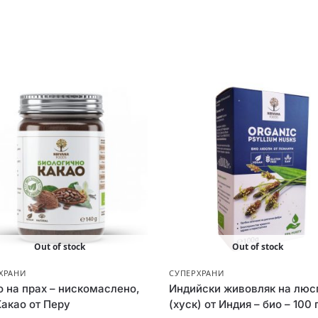
Out of stock
Out of stock
ХРАНИ
СУПЕРХРАНИ
о на прах – нискомаслено,
Индийски живовляк на люс
Какао от Перу
(хуск) от Индия – био – 100 