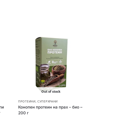
Out of stock
ПРОТЕИНИ
,
СУПЕРХРАНИ
пи
Конопен протеин на прах – био –
г
200 г