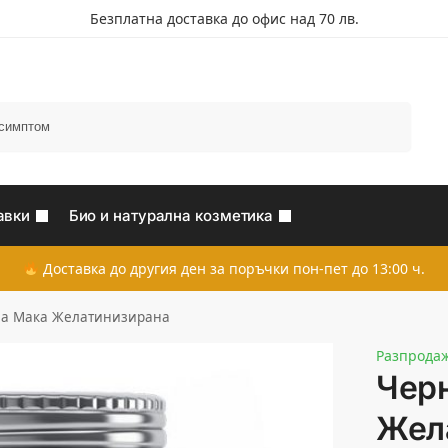
Безплатна доставка до офис над 70 лв.
Търсене
авки
Био и натурална козметика
Доставка до другия ден за поръчки пон-пет до 13:00 ч.
а Мака Желатинизирана
Разпрода
Чер
Жел