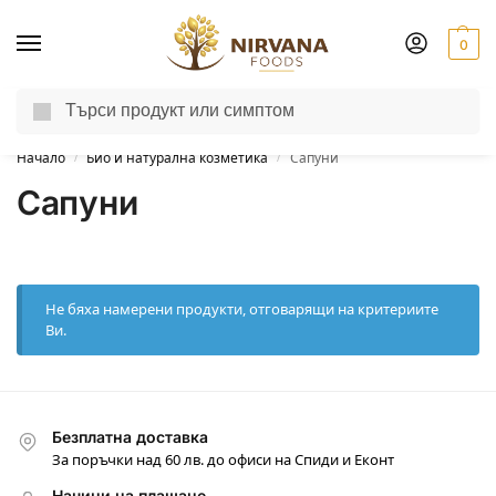
0
Търсене
Доставка до другия ден за поръчки пон-пет до 13:00 ч.
Начало
Био и натурална козметика
Сапуни
/
/
Сапуни
Не бяха намерени продукти, отговарящи на критериите
Ви.
Безплатна доставка
За поръчки над 60 лв. до офиси на Спиди и Еконт
Начини на плащане