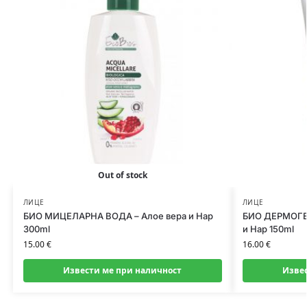
Out of stock
ЛИЦЕ
ЛИЦЕ
БИО МИЦЕЛАРНА ВОДА – Алое вера и Нар
БИО ДЕРМОГЕ
300ml
и Нар 150ml
15.00
€
16.00
€
Извести ме при наличност
Изве