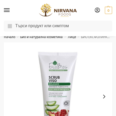
0
Търсене
Доставка до другия ден за поръчки пон-пет до 13:00 ч.
Начало
Био и натурална козметика
Лице
БИО ЕКСФОЛИРАЩ КРЕМ ЗА ЛИЦЕ – Алое вера и Нар 75ml
/
/
/