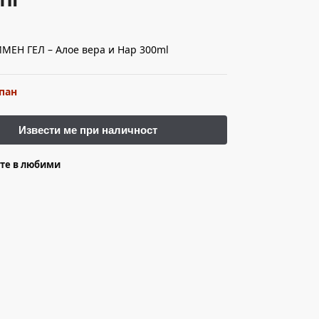
ЕН ГЕЛ – Алое вера и Нар 300ml
пан
те в любими