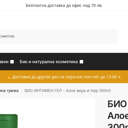
Безплатна доставка до офис над 70 лв.
Търсене
авки
Био и натурална козметика
Доставка до другия ден за поръчки пон-пет до 13:00 ч.
на грижа
БИО ИНТИМЕН ГЕЛ – Алое вера и Нар 300ml
/
БИО
Алое
300