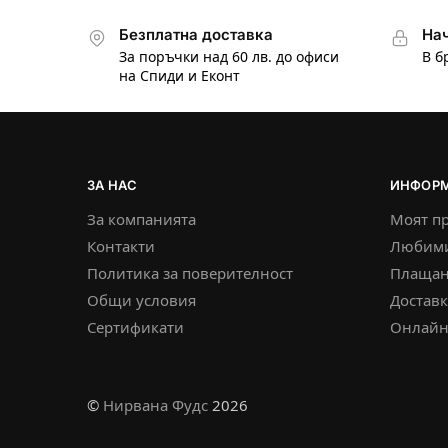
Безплатна доставка
Нач
За поръчки над 60 лв. до офиси
В б
на Спиди и Еконт
ЗА НАС
ИНФОР
За компанията
Моят п
Контакти
Любим
Политика за поверителност
Плащан
Общи условия
Достав
Сертификати
Онлайн
©
Нирвана Фудс
2026