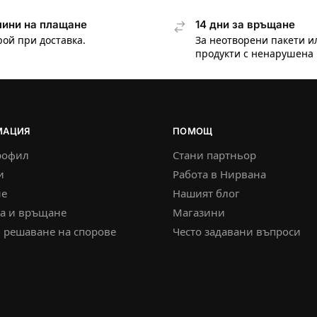
ини на плащане
14 дни за връщане
рой при доставка.
За неотворени пакети и
продукти с ненарушена 
МАЦИЯ
ПОМОЩ
рофил
Стани партньор
и
Работа в Нирвана
е
Нашият блог
ка и връщане
Магазини
 решаване на спорове
Често задавани въпроси