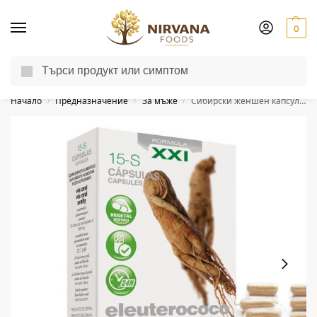
0
Търсене
Доставка до другия ден за поръчки пон-пет до 13:00 ч.
Начало
Предназначение
За мъже
Сибирски женшен капсули (Елеутерокок)
/
/
/