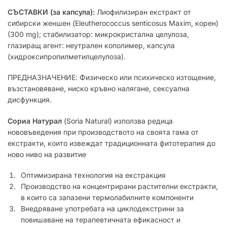
СЪСТАВКИ (за капсула):
Лиофилизиран екстракт от
сибирски женшен (Eleutherococcus senticosus Maxim, корен)
(300 mg); стабилизатор: микрокристална целулоза,
глазиращ агент: неутрален кополимер, капсула
(хидроксипропилметилцелулоза).
ПРЕДНАЗНАЧЕНИЕ: Физическо или психическо изтощение,
възстановяване, ниско кръвно налягане, сексуална
дисфункция.
Сориа Натурал
(Soria Natural) използва редица
нововъведения при производството на своята гама от
екстракти, които извеждат традиционната фитотерапия до
ново ниво на развитие
Оптимизирана технология на екстракция
Производство на концентрирани растителни екстракти,
в които са запазени термолабилните компоненти
Внедряване употребата на циклодекстрини за
повишаване на терапевтичната ефикасност и