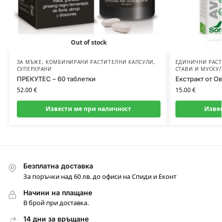
Out of stock
ЗА МЪЖЕ
,
КОМБИНИРАНИ РАСТИТЕЛНИ КАПСУЛИ
,
ЕДИНИЧНИ РАСТ
СУПЕРХРАНИ
СТАВИ И МУСКУ
ПРЕКУТЕС – 60 таблетки
Екстракт от О
52.00
€
15.00
€
Извести ме при наличност
Изве
Безплатна доставка
За поръчки над 60 лв. до офиси на Спиди и Еконт
Начини на плащане
В брой при доставка.
14 дни за връщане