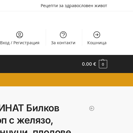
Рецепти за здравословен живот
Вход / Регистрация
За контакти
Кошница
0.00
€
0
ИНАТ Билков
п с желязо,
нчуци, плодове