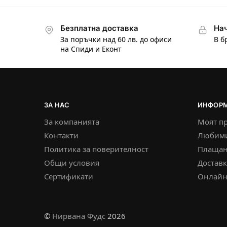
Безплатна доставка
Нач
За поръчки над 60 лв. до офиси
В б
на Спиди и Еконт
ЗА НАС
ИНФОР
За компанията
Моят п
Контакти
Любим
Политика за поверителност
Плащан
Общи условия
Достав
Сертификати
Онлайн
©
Нирвана Фудс
2026