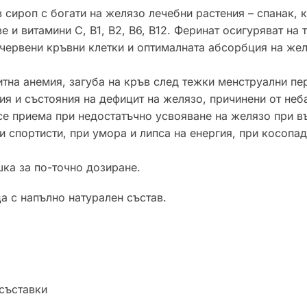
сироп с богати на желязо лечебни растения – спанак, к
и витамини C, B1, B2, B6, B12. Феринат осигуряват на 
 червени кръвни клетки и оптималната абсорбция на жел
на анемия, загуба на кръв след тежки менструални пер
мия и състояния на дефицит на желязо, причинени от не
се приема при недостатъчно усвояване на желязо при в
 спортисти, при умора и липса на енергия, при косопад 
ка за по-точно дозиране.
а с напълно натурален състав.
съставки