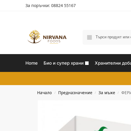
За поръчки: 08824 55167
Home
Био и супер храни
Хранителни доб
Начало
Предназначение
За мъже
ФЕРИ
/
/
/