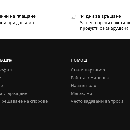
ини на плащане
14 дни за връщане
рой при доставка.
За неотворени пакети и
продукти с ненарушена 
МАЦИЯ
ПОМОЩ
рофил
Стани партньор
и
Работа в Нирвана
е
Нашият блог
ка и връщане
Магазини
 решаване на спорове
Често задавани въпроси