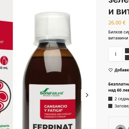
и в
26.00
€
Билков си
витамини
Добаве
Безплатн
над 60 ле
2 седм
Запове