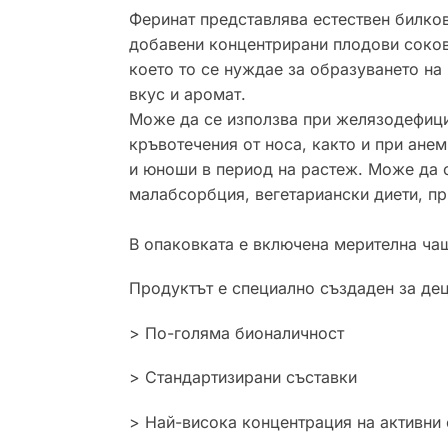
Феринат представлява естествен билков 
добавени концентрирани плодови сокове 
което то се нуждае за образуването на
вкус и аромат.
Може да се използва при желязодефицит
кръвотечения от носа, както и при ане
и юноши в период на растеж. Може да 
малабсорбция, вегетариански диети, при
В опаковката е включена мерителна чаш
Продуктът е специално създаден за дец
> По-голяма бионаличност
> Стандартизирани съставки
> Най-висока концентрация на активни 