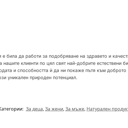
 е била да работи за подобряване на здравето и качест
 нашите клиенти по цял свят най-добрите естествени б
одата и способността ѝ да ни покаже пътя към доброто 
ози уникален природен потенциал.
Категории:
За деца
,
За жени
,
За мъже
,
Натурален продук