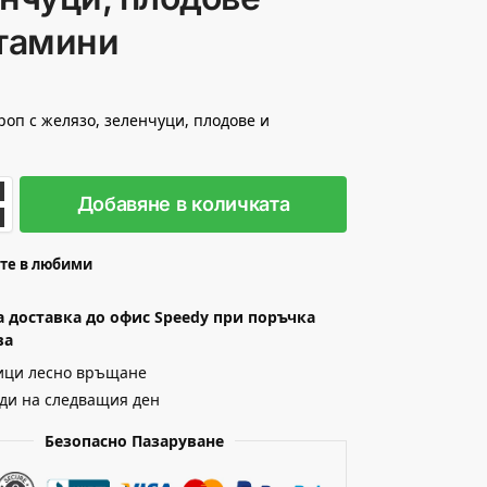
итамини
роп с желязо, зеленчуци, плодове и
Добавяне в количката
те в любими
а доставка до офис Speedy при поръчка
ва
ици лесно връщане
ди на следващия ден
Безопасно Пазаруване