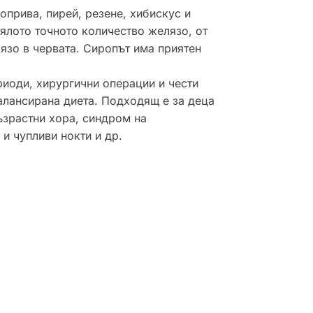
оприва, пирей, резене, хибискус и
тялото точното количество желязо, от
язо в червата. Сиропът има приятен
иоди, хирургични операции и чести
балансирана диета. Подходящ е за деца
ъзрастни хора, синдром на
и чупливи нокти и др.