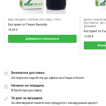
ВИД ПРОДУКТ
,
НЕРВНА СИСТЕМА
,
СТРЕС
ДОБРО ХРАНОС
ЕКСТРАКТИ
,
МЕТ
Екстракт от Гинко Билоба
ДОБАВКИ
18.00
€
Екстракт от С
15.00
€
Добавяне в количката
Изве
Безплатна доставка
За поръчки над 60 лв. до офиси на Спиди и Еконт
Начини на плащане
В брой при доставка.
14 дни за връщане
За неотворени пакети или продукти с ненарушена цялост