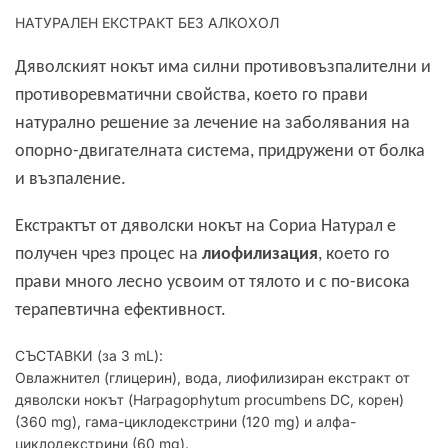
НАТУРАЛЕН ЕКСТРАКТ БЕЗ АЛКОХОЛ
Дяволският нокът има силни противовъзпалителни и
противоревматични свойства, което го прави
натурално решение за лечение на заболявания на
опорно-двигателната система, придружени от болка
и възпаление.
Екстрактът от дяволски нокът на Сориа Натурал е
получен чрез процес на
лиофилизация
, което го
прави много лесно усвоим от тялото и с по-висока
терапевтична ефективност.
СЪСТАВКИ (за 3 mL):
Овлажнител (глицерин), вода, лиофилизиран екстракт от
дяволски нокът (Harpagophytum procumbens DC, корен)
(360 mg), гама-циклодекстрини (120 mg) и алфа-
циклодекстрини (60 mg).