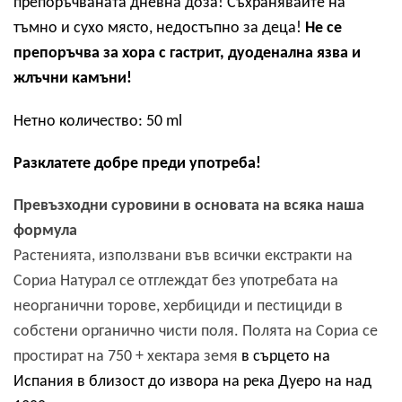
препоръчваната дневна доза! Съхранявайте на
тъмно и сухо място, недостъпно за деца!
Не се
препоръчва за хора с гастрит, дуоденална язва и
жлъчни камъни!
Нетно количество: 50 ml
Разклатете добре преди употреба!
Превъзходни суровини в основата на всяка наша
формула
Растенията, използвани във всички екстракти на
Сориа Натурал се отглеждат без употребата на
неорганични торове, хербициди и пестициди в
собстени органично чисти поля. Полята на Сориа се
простират на
75
0 + хектара земя
в
сърцето на
Испания в близост до извора на река Дуеро на над