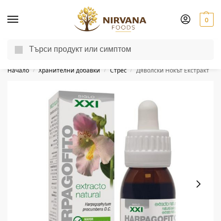
0
Търсене
Доставка до другия ден за поръчки пон-пет до 13:00 ч.
Начало
Хранителни добавки
Стрес
Дяволски Нокът Екстракт
/
/
/