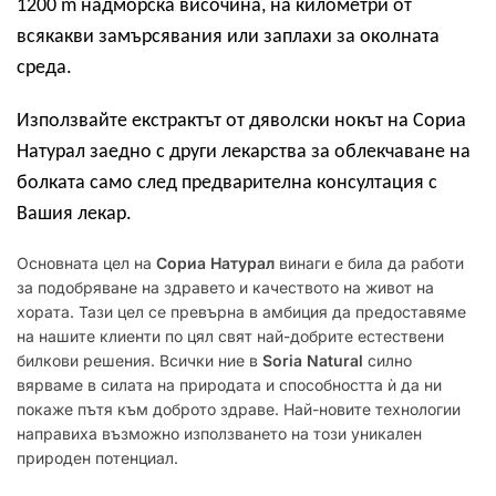
1200 m надморска височина, на километри от
всякакви замърсявания или заплахи за околната
среда.
Използвайте екстрактът от дяволски нокът на Сориа
Натурал заедно с други лекарства за облекчаване на
болката само след предварителна консултация с
Вашия лекар.
Основната цел на
Сориа Натурал
винаги е била да работи
за подобряване на здравето и качеството на живот на
хората. Тази цел се превърна в амбиция да предоставяме
на нашите клиенти по цял свят най-добрите естествени
билкови решения. Всички ние в
Soria Natural
силно
вярваме в силата на природата и способността ѝ да ни
покаже пътя към доброто здраве. Най-новите технологии
направиха възможно използването на този уникален
природен потенциал.