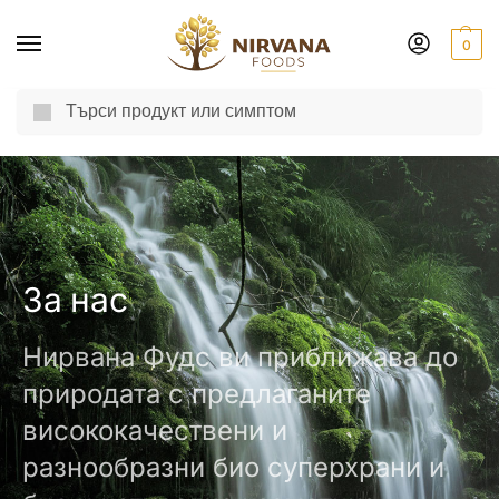
0
Търсене
Доставка до другия ден за поръчки пон-пет до 13:00 ч.
За нас
Нирвана Фудс ви приближава до
природата с предлаганите
висококачествени и
разнообразни био суперхрани и